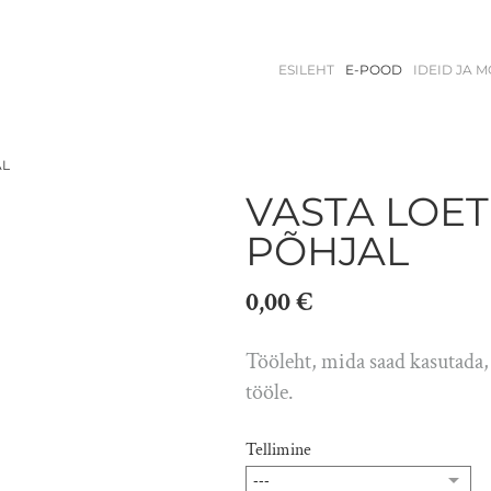
ESILEHT
E-POOD
IDEID JA 
AL
VASTA LOET
PÕHJAL
0,00 €
Tööleht, mida saad kasutada, 
tööle.
Tellimine