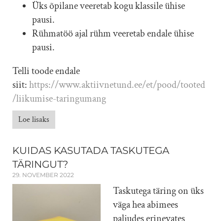
Üks õpilane veeretab kogu klassile ühise
pausi.
Rühmatöö ajal rühm veeretab endale ühise
pausi.
Telli toode endale
siit:
https://www.aktiivnetund.ee/et/pood/tooted
/liikumise-taringumang
Loe lisaks
KUIDAS KASUTADA TASKUTEGA
TÄRINGUT?
29. NOVEMBER 2022
Taskutega täring on üks
väga hea abimees
paljudes erinevates