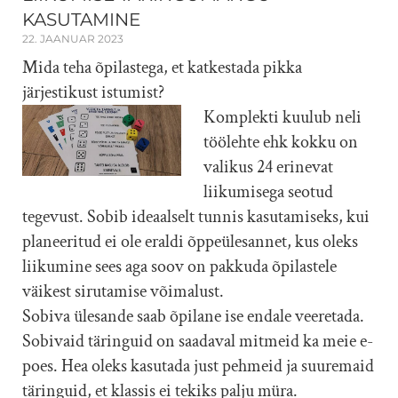
KASUTAMINE
22. JAANUAR 2023
Mida teha õpilastega, et katkestada pikka
järjestikust istumist?
Komplekti kuulub neli
töölehte ehk kokku on
valikus 24 erinevat
liikumisega seotud
tegevust. Sobib ideaalselt tunnis kasutamiseks, kui
planeeritud ei ole eraldi õppeülesannet, kus oleks
liikumine sees aga soov on pakkuda õpilastele
väikest sirutamise võimalust.
Sobiva ülesande saab õpilane ise endale veeretada.
Sobivaid täringuid on saadaval mitmeid ka meie e-
poes. Hea oleks kasutada just pehmeid ja suuremaid
täringuid, et klassis ei tekiks palju müra.