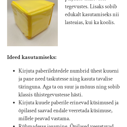
tegevustes. Lisaks sobib
edukalt kasutamiseks nii
lasteaias, kui ka koolis.
Ideed kasutamiseks:
Kirjuta paberilehtedele numbrid ühest kuueni
ja pane need taskutesse ning kasuta tavalise
täringuna. Aga ta on suur ja mõnus ning sobib
klassis ühistegevustesse hästi.
Kirjuta kuuele paberile erinevad küsimused ja
õpilased saavad endale veeretada küsimuse,
millele peavad vastama.
Rühmadesse jagamine. Õpilased veeretavad