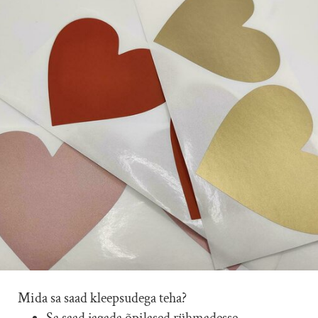
Mida sa saad kleepsudega teha?
Sa saad jagada õpilased rühmadesse.