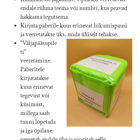
endale rühma teema või numbri, kus peavad
hakkama tegutsema.
Kirjuta paberile kuus erinevat liikumispausi
ja veeretatakse üks, mida ühiselt tehakse.
"Väljapääsupile
ti"
veeretamine.
Paberitele
kirjutatakse
kuus erinevat
tegevust või
küsimust,
millega saab
tunni lõpetada
ja iga õpilane
veeretab endale ühe ja sooritab selle.