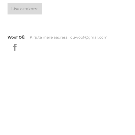
Lisa ostukorvi
Woof OÜ.
Kirjuta meile aadressil
ouwoof@gmail.com