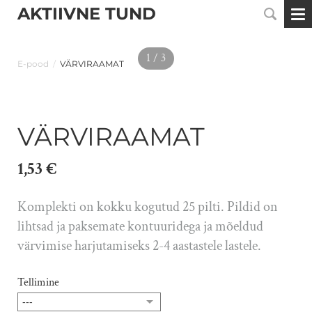
AKTIIVNE TUND
1 / 3
E-pood
/
VÄRVIRAAMAT
VÄRVIRAAMAT
1,53 €
Komplekti on kokku kogutud 25 pilti. Pildid on
lihtsad ja paksemate kontuuridega ja mõeldud
värvimise harjutamiseks 2-4 aastastele lastele.
Tellimine