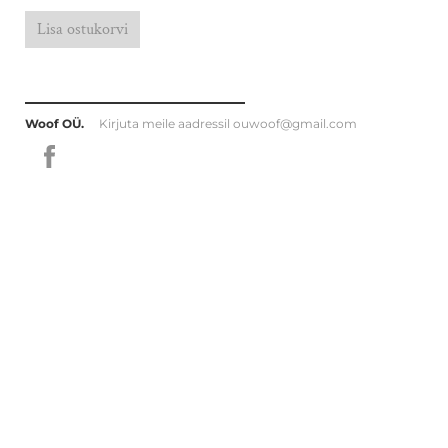
Lisa ostukorvi
Woof OÜ.
Kirjuta meile aadressil
ouwoof@gmail.com