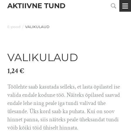
AKTIIVNE TUND
E-pood
/
VALIKULAUD
VALIKULAUD
1,24 €
Töölehte saab kasutada selleks, et lasta õpilastel ise
valida endale kodune töö. Näiteks õpilased saavad
endale lehe ning peale iga tundi valivad ühe
ülesande. Üks kord saab ka puhata. Kui on soov
hinnet panna, siis näiteks peale üheksandat tundi
võib kõiki töid ühiselt hinnata.