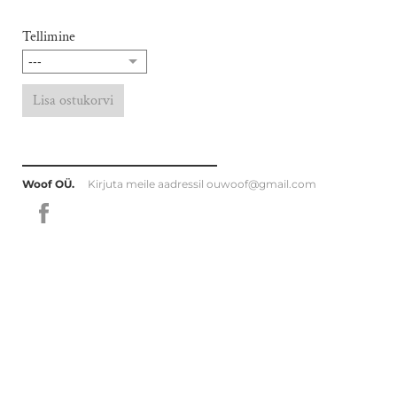
Tellimine
Lisa ostukorvi
Woof OÜ.
Kirjuta meile aadressil
ouwoof@gmail.com