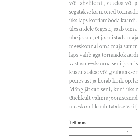
või tahvlile nii, et tekst või 
segatakse ka mõned tornaado
üks laps kordamööda kaardi. 
ülesandele õigesti, saab tem
ühe joone, et joonistada maja.
meeskonnal oma maja samm-
laps valib aga tornaadokaard
vastasmeeskonna seni joonist
kustutatakse või „puhutakse
põnevust ja hoiab kõik õpilas
Mäng jätkub seni, kuni üks
täielikult valmis joonistanu
meeskond kuulutatakse võitj
Tellimine