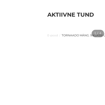
AKTIIVNE TUND
1 / 4
E-pood
/
TORNAADO MÄNG. 9.KLASSI Ü