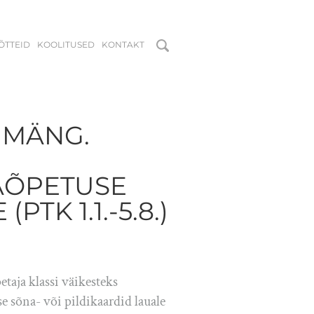
MÕTTEID
KOOLITUSED
KONTAKT
 MÄNG.
AÕPETUSE
TK 1.1.-5.8.)
taja klassi väikesteks
se sõna- või pildikaardid lauale