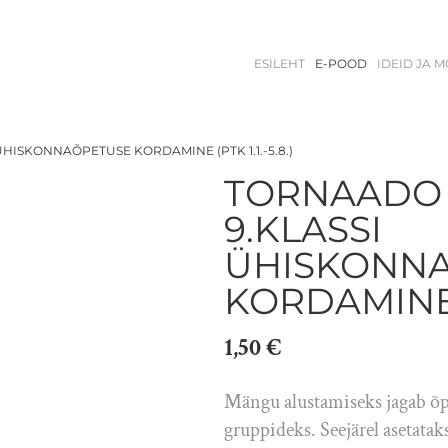
ESILEHT
E-POOD
IDEID JA 
HISKONNAÕPETUSE KORDAMINE (PTK 1.1.-5.8.)
TORNAADO
9.KLASSI
ÜHISKONN
KORDAMINE (P
1,50 €
Mängu alustamiseks jagab õpe
gruppideks. Seejärel asetatak