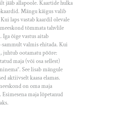
pilt jääb allapoole. Kaartide hulka
kaardid. Mängu käigus valib
Kui laps vastab kaardil olevale
a meeskond tõmmata tahvlile
 Iga õige vastus aitab
sammult valmis ehitada. Kui
i, juhtub ootamatu pööre:
atud maja (või osa sellest)
 minema“. See lisab mängule
ed aktiivselt kaasa elamas.
 meeskond on oma maja
d. Esimesena maja lõpetanud
aks.