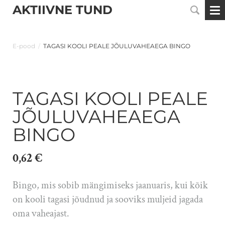
AKTIIVNE TUND
E-pood
/
TAGASI KOOLI PEALE JÕULUVAHEAEGA BINGO
TAGASI KOOLI PEALE
JÕULUVAHEAEGA
BINGO
0,62 €
Bingo, mis sobib mängimiseks jaanuaris, kui kõik
on kooli tagasi jõudnud ja sooviks muljeid jagada
oma vaheajast.