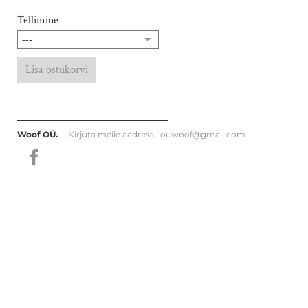
Tellimine
Lisa ostukorvi
Woof OÜ.
Kirjuta meile aadressil
ouwoof@gmail.com