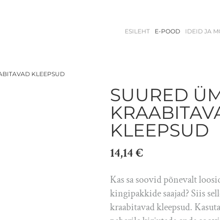
ESILEHT
E-POOD
IDEID JA 
BITAVAD KLEEPSUD
SUURED Ü
KRAABITAV
KLEEPSUD
14,14 €
Kas sa soovid põnevalt loosi
kingipakkide saajad? Siis se
kraabitavad kleepsud. Kasuta