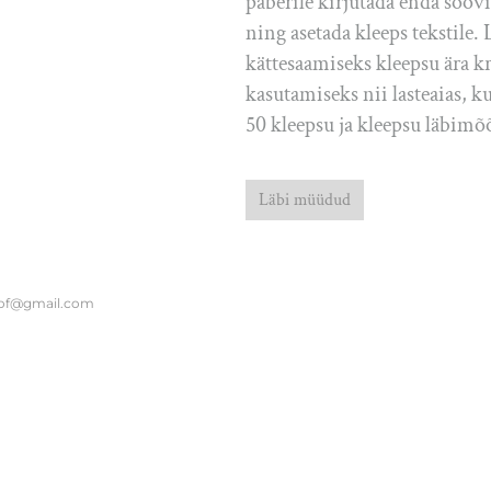
paberile kirjutada enda soovi
ning asetada kleeps tekstile.
kättesaamiseks kleepsu ära k
kasutamiseks nii lasteaias, 
50 kleepsu ja kleepsu läbimõ
Läbi müüdud
of@gmail.com