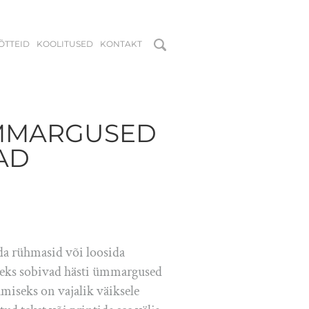
MÕTTEID
KOOLITUSED
KONTAKT
MMARGUSED
AD
da rühmasid või loosida
lleks sobivad hästi ümmargused
miseks on vajalik väiksele