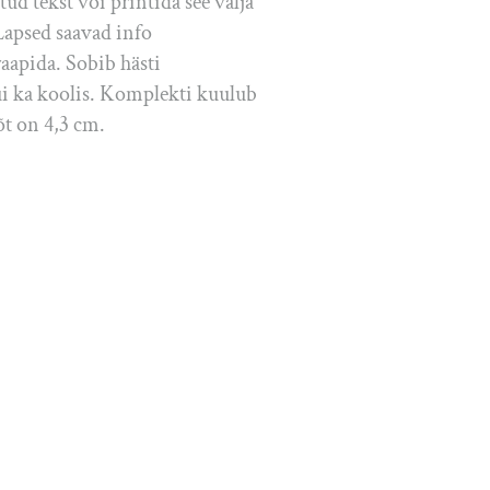
tud tekst või printida see välja
 Lapsed saavad info
raapida. Sobib hästi
kui ka koolis. Komplekti kuulub
õt on 4,3 cm.