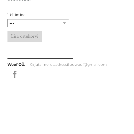
Tellimine
Lisa ostukorvi
Woof OÜ.
Kirjuta meile aadressil
ouwoof@gmail.com