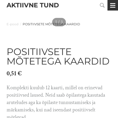
AKTIIVNE TUND
1 / 3
E-pood
/
POSITIIVSETE MÕTETEGA KAARDID
POSITIIVSETE
MÕTETEGA KAARDID
0,51 €
Komplekti kuulub 12 kaarti, millel on erinevad
positiivsed laused. Neid saab õpilastega kasutada
aruteludes aga ka õpilaste tunnustamiseks ja
märkamiseks, kui nad iseendast positiivselt
mõtlevad.