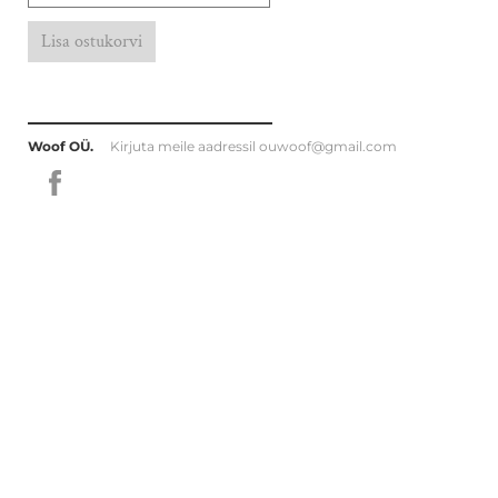
Lisa ostukorvi
Woof OÜ.
Kirjuta meile aadressil
ouwoof@gmail.com