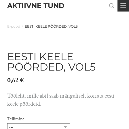
AKTIIVNE TUND
E-pood
/
EESTI KEELE PÖÖRDED, VOL5
EESTI KEELE
PÖÖRDED, VOL5
0,62 €
Tööleht, mille abil saab mänguliselt korrata eesti
keele pöördeid.
Tellimine