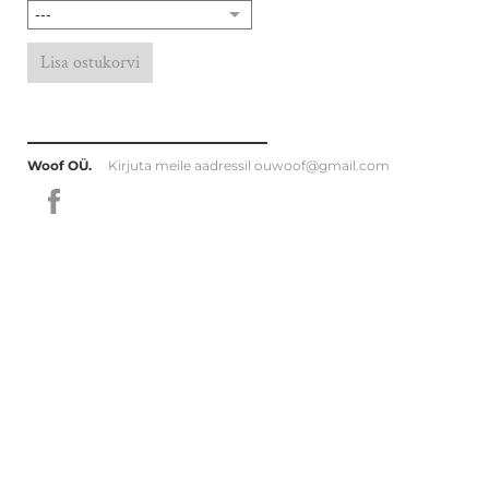
Lisa ostukorvi
Woof OÜ.
Kirjuta meile aadressil
ouwoof@gmail.com