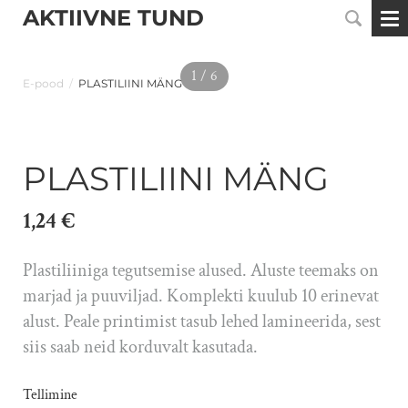
AKTIIVNE TUND
1 / 6
E-pood
/
PLASTILIINI MÄNG
PLASTILIINI MÄNG
1,24 €
Plastiliiniga tegutsemise alused. Aluste teemaks on
marjad ja puuviljad. Komplekti kuulub 10 erinevat
alust. Peale printimist tasub lehed lamineerida, sest
siis saab neid korduvalt kasutada.
Tellimine