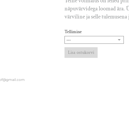
Teine võimalus on lehed print
näpuvärvidega loomad ära. 
värviline ja selle tulemusena 
Tellimine
Lisa ostukorvi
of@gmail.com