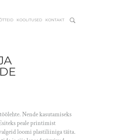
MÕTTEID
KOOLITUSED
KONTAKT
 JA
IDE
 töölehte. Nende kasutamiseks
Esiteks peale printimist
algeid loomi plastiliiniga täita.