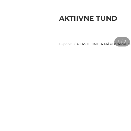
AKTIIVNE TUND
1 / 2
E-pood
/
PLASTILIINI JA NÄPUVÄRVI