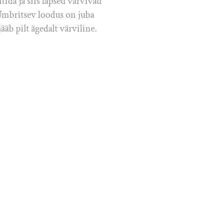
ida ja siis lapsed värvivad
Ümbritsev loodus on juba
jääb pilt ägedalt värviline.