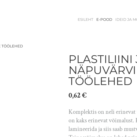
ESILEHT
E-POOD
IDEID JA 
DE TÖÖLEHED
PLASTILIINI
NÄPUVÄRV
TÖÖLEHED
0,62 €
Komplektis on neli erinevat
on kaks erinevat võimalust. 
lamineerida ja siis saab mustv