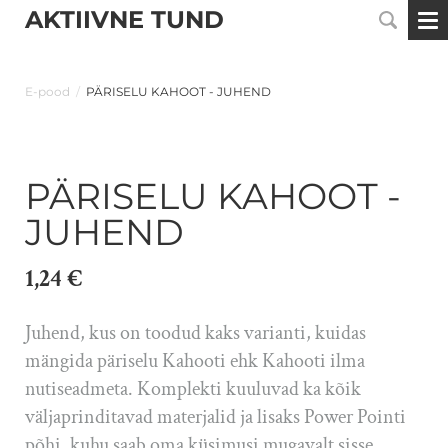
AKTIIVNE TUND
E-pood
/
PÄRISELU KAHOOT - JUHEND
PÄRISELU KAHOOT -
JUHEND
1,24 €
Juhend, kus on toodud kaks varianti, kuidas
mängida päriselu Kahooti ehk Kahooti ilma
nutiseadmeta. Komplekti kuuluvad ka kõik
väljaprinditavad materjalid ja lisaks Power Pointi
põhi, kuhu saab oma küsimusi mugavalt sisse