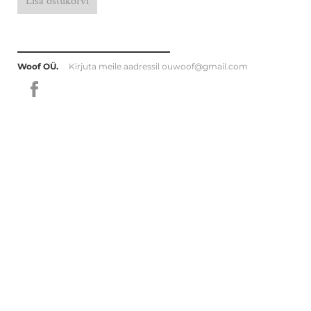
Lisa ostukorvi
Woof OÜ.
Kirjuta meile aadressil
ouwoof@gmail.com