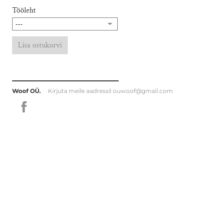
Tööleht
Lisa ostukorvi
Woof OÜ.
Kirjuta meile aadressil
ouwoof@gmail.com