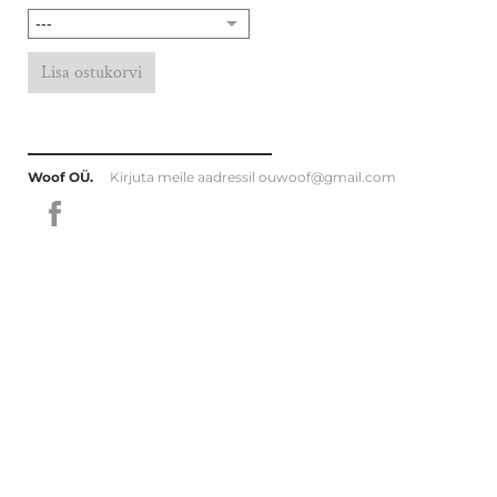
Lisa ostukorvi
Woof OÜ.
Kirjuta meile aadressil
ouwoof@gmail.com