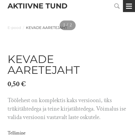
AKTIIVNE TUND
1 / 2
E-pood
/
KEVADE AARETEJAHT
KEVADE
AARETEJAHT
0,50 €
Töölehest on komplektis kaks versiooni, üks
trükitähtedega ja teine kirjatähtedega. Võimalus ise
valida versiooni vastavalt laste oskutele.
Tellimine