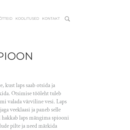
MÕTTEID
KOOLITUSED
KONTAKT
PIOON
 kust laps saab otsida ja
kida. Otsimise tööleht tuleb
rmi valada värviline vesi. Laps
aga veeklaasi ja paneb selle
bil hakkab laps mängima spiooni
lude pilte ja need märkida