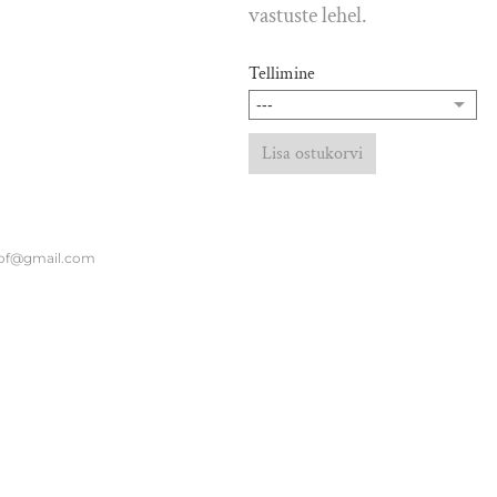
vastuste lehel.
Tellimine
Lisa ostukorvi
of@gmail.com