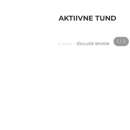
AKTIIVNE TUND
1 / 2
E-pood
/
JÕULUDE SPIOON