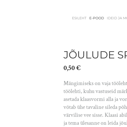
ESILEHT
E-POOD
IDEID JA 
JÕULUDE S
0,50 €
Mängimiseks on vaja töölehte,
töölehti, kuhu vastuseid mär
asetada klaasvormi alla ja vo
võtab ühe tavaline sileda põhj
värvilise vee sisse. Klaasi a
ja tema ülesanne on leida jõu