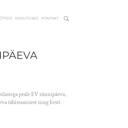
MÕTTEID
KOOLITUSED
KONTAKT
IPÄEVA
ilastega peale EV sünnipäeva,
eva tähistamisest ning Eesti