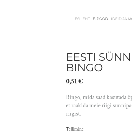
ESILEHT
E-POOD
IDEID JA 
EESTI SÜNN
BINGO
0,51 €
Bingo, mida saad kasutada õp
et rääkida meie riigi sünnipä
riigist.
Tellimine