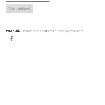
Lisa ostukorvi
Woof OÜ.
Kirjuta meile aadressil
ouwoof@gmail.com