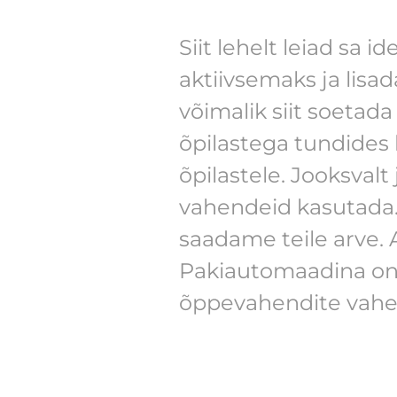
Siit lehelt leiad sa
aktiivsemaks ja lisa
võimalik siit soetad
õpilastega tundides
õpilastele. Jooksvalt
vahendeid kasutada. 
saadame teile arve. 
Pakiautomaadina on 
õppevahendite vahel