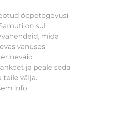
a seotud õppetegevusi
 Samuti on sul
pevahendeid, mida
nevas vanuses
d erinevaid
 ankeet ja peale seda
eile välja.
sem info