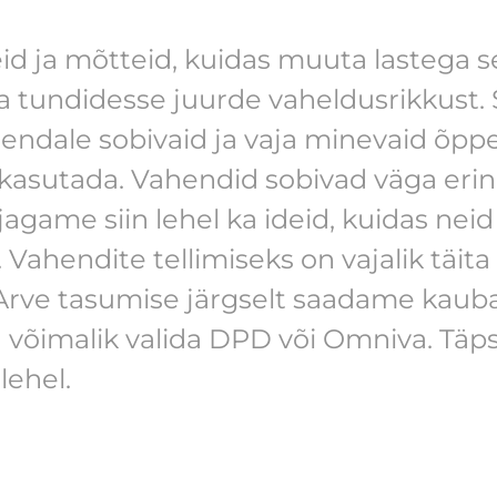
 ideid ja mõtteid, kuidas muuta lasteg
da tundidesse juurde vaheldusrikkust.
a endale sobivaid ja vaja minevaid õp
 kasutada. Vahendid sobivad väga eri
 jagame siin lehel ka ideid, kuidas nei
Vahendite tellimiseks on vajalik täita
Arve tasumise järgselt saadame kauba t
võimalik valida DPD või Omniva. Täp
ehel.